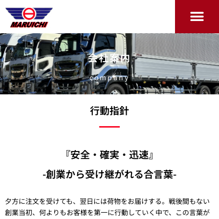
会社案内
company
行動指針
『安全・確実・迅速』
-創業から受け継がれる合言葉-
⼣⽅に注⽂を受けても、翌⽇には荷物をお届けする。戦後間もない
創業当初、何よりもお客様を第⼀に⾏動していく中で、この⾔葉が